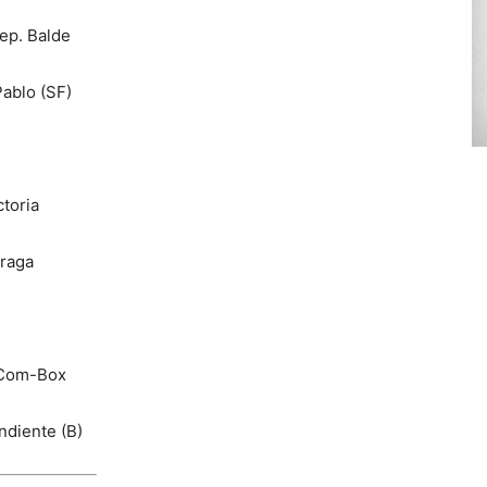
Dep. Balde
Pablo (SF)
ctoria
Fraga
. Com-Box
ndiente (B)