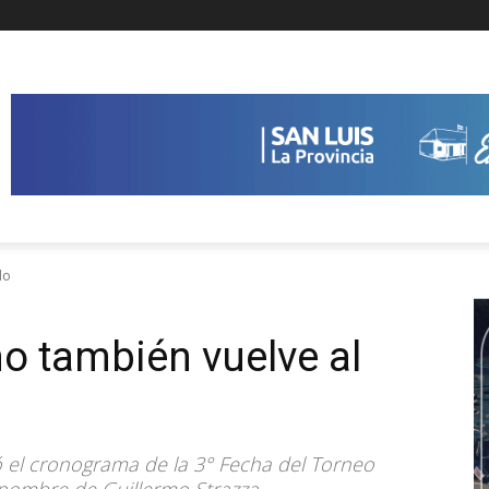
do
o también vuelve al
ó el cronograma de la 3° Fecha del Torneo