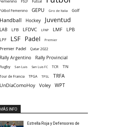
Femenino
Futsal
FSLF
GEPU
Golf
Fútbol Femenino
Giro de Italia
Juventud
Handball
Hockey
LFDVC
LMF
LPB
LAB
LFB
LFNP
LSF
Padel
LPF
Premier
Premier Padel
Qatar 2022
Rally Provincial
Rally Argentino
TN
Rugby
TCR
San Luis
San Luis FC
TRFA
Tour de Francia
TPGA
TPSL
UnDíaComoHoy
WPT
Voley
MÁS INFO
Estrella Roja y Defensores de