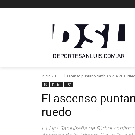
Inicio
15
El ascenso puntano también vuelve al rue
15
Fútbol
LSF
El ascenso puntan
ruedo
La Liga Sanluiseña de Fútbol confirm