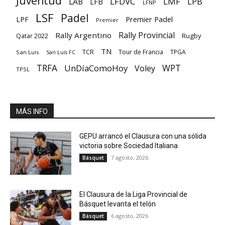
Juventud
LFDVC
LMF
LPB
LAB
LFB
LFNP
LSF
Padel
Premier Padel
LPF
Premier
Rally Provincial
Rally Argentino
Rugby
Qatar 2022
TN
TCR
Tour de Francia
TPGA
San Luis
San Luis FC
TRFA
UnDíaComoHoy
WPT
Voley
TPSL
MÁS INFO
GEPU arrancó el Clausura con una sólida
victoria sobre Sociedad Italiana
7 agosto, 2026
Básquet
El Clausura de la Liga Provincial de
Básquet levanta el telón
6 agosto, 2026
Básquet