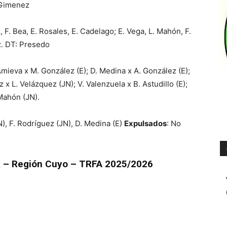
: Gimenez
 F. Bea, E. Rosales, E. Cadelago; E. Vega, L. Mahón, F.
z. DT: Presedo
 Amieva x M. González (E); D. Medina x A. González (E);
x L. Velázquez (JN); V. Valenzuela x B. Astudillo (E);
 Mahón (JN).
), F. Rodríguez (JN), D. Medina (E)
Expulsados
: No
da – Región Cuyo – TRFA 2025/2026