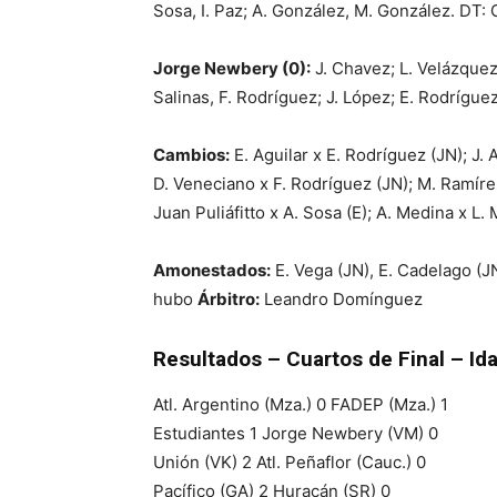
Sosa, I. Paz; A. González, M. González. DT
Jorge Newbery (0):
J. Chavez; L. Velázquez,
Salinas, F. Rodríguez; J. López; E. Rodrígue
Cambios:
E. Aguilar x E. Rodríguez (JN); J.
D. Veneciano x F. Rodríguez (JN); M. Ramírez 
Juan Puliáfitto x A. Sosa (E); A. Medina x L.
Amonestados:
E. Vega (JN), E. Cadelago (JN
hubo
Árbitro:
Leandro Domínguez
Resultados – Cuartos de Final – I
Atl. Argentino (Mza.) 0 FADEP (Mza.) 1
Estudiantes 1 Jorge Newbery (VM) 0
Unión (VK) 2 Atl. Peñaflor (Cauc.) 0
Pacífico (GA) 2 Huracán (SR) 0