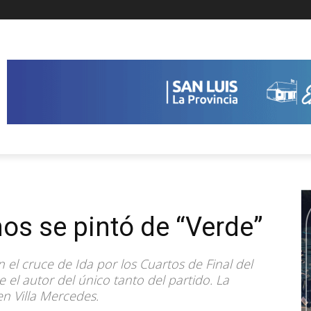
nos se pintó de “Verde”
 el cruce de Ida por los Cuartos de Final del
e el autor del único tanto del partido. La
en Villa Mercedes.