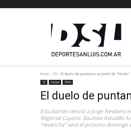
Inicio
15
El duelo de puntanos se pintó de "Verde"
15
Fútbol
TRFA
El duelo de punta
Estudiantes venció a Jorge Newbery en
Regional Cuyano. Bautista Astudillo fu
"revancha" será el próximo domingo 