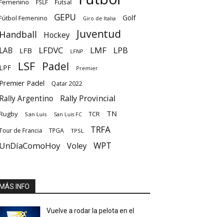
Femenino
Futsal
FSLF
GEPU
Golf
Fútbol Femenino
Giro de Italia
Juventud
Handball
Hockey
LFDVC
LMF
LPB
LAB
LFB
LFNP
LSF
Padel
LPF
Premier
Premier Padel
Qatar 2022
Rally Provincial
Rally Argentino
TN
Rugby
TCR
San Luis
San Luis FC
TRFA
Tour de Francia
TPGA
TPSL
UnDíaComoHoy
WPT
Voley
MÁS INFO
Vuelve a rodar la pelota en el