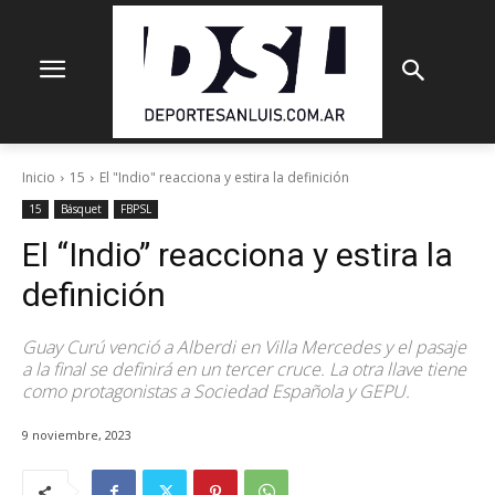
Inicio
15
El "Indio" reacciona y estira la definición
15
Básquet
FBPSL
El “Indio” reacciona y estira la
definición
Guay Curú venció a Alberdi en Villa Mercedes y el pasaje
a la final se definirá en un tercer cruce. La otra llave tiene
como protagonistas a Sociedad Española y GEPU.
9 noviembre, 2023