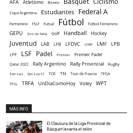
Básquet
Ciclismo
AFA
Atletismo
Boxeo
Federal A
Estudiantes
Copa Argentina
Fútbol
Femenino
Futsal
FSLF
Fútbol Femenino
GEPU
Handball
Hockey
Golf
Giro de Italia
Juventud
LFDVC
LMF
LPB
LAB
LFB
LFNP
LSF
Padel
Premier Padel
LPF
Premier
Rally Provincial
Rally Argentino
Rugby
Qatar 2022
TN
TCR
Tour de Francia
TPGA
San Luis
San Luis FC
TRFA
UnDíaComoHoy
WPT
Voley
TPSL
MÁS INFO
El Clausura de la Liga Provincial de
Básquet levanta el telón