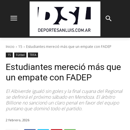
Inicio
15
Estudiantes mereció más que un empate con FADEP
15
Fútbol
TRFA
Estudiantes mereció más que
un empate con FADEP
El Albiverde igualó sin goles y la final cuyana del Regional
se definirá el próximo sábado en Mendoza. El árbitro
Billione no sancionó un claro penal en favor del equipo
puntano que dominó todo el partido.
2 febrero, 2026