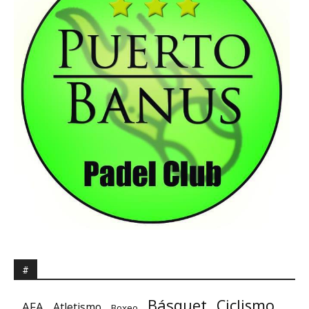
#
Básquet
Ciclismo
AFA
Atletismo
Boxeo