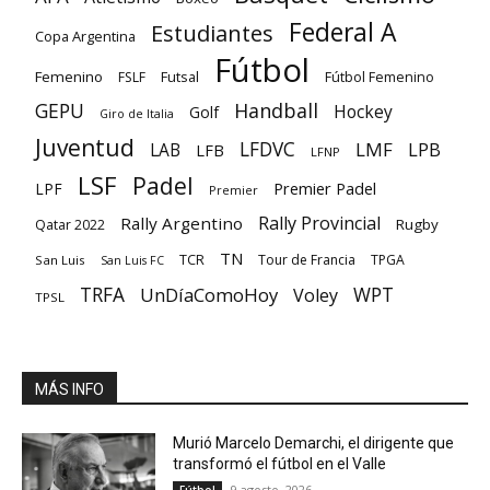
Federal A
Estudiantes
Copa Argentina
Fútbol
Femenino
Futsal
FSLF
Fútbol Femenino
GEPU
Handball
Hockey
Golf
Giro de Italia
Juventud
LFDVC
LMF
LPB
LAB
LFB
LFNP
LSF
Padel
Premier Padel
LPF
Premier
Rally Provincial
Rally Argentino
Rugby
Qatar 2022
TN
TCR
Tour de Francia
TPGA
San Luis
San Luis FC
TRFA
UnDíaComoHoy
WPT
Voley
TPSL
MÁS INFO
Murió Marcelo Demarchi, el dirigente que
transformó el fútbol en el Valle
9 agosto, 2026
Fútbol