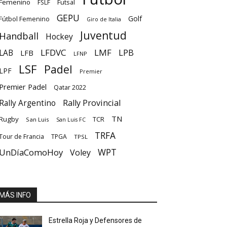
Femenino
Futsal
FSLF
GEPU
Golf
Fútbol Femenino
Giro de Italia
Juventud
Handball
Hockey
LFDVC
LMF
LPB
LAB
LFB
LFNP
LSF
Padel
LPF
Premier
Premier Padel
Qatar 2022
Rally Provincial
Rally Argentino
TN
Rugby
TCR
San Luis
San Luis FC
TRFA
Tour de Francia
TPGA
TPSL
UnDíaComoHoy
WPT
Voley
MÁS INFO
Estrella Roja y Defensores de