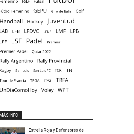
Femenino
Futsal
FSLF
GEPU
Golf
Fútbol Femenino
Giro de Italia
Juventud
Handball
Hockey
LFDVC
LMF
LPB
LAB
LFB
LFNP
LSF
Padel
LPF
Premier
Premier Padel
Qatar 2022
Rally Provincial
Rally Argentino
TN
Rugby
TCR
San Luis
San Luis FC
TRFA
Tour de Francia
TPGA
TPSL
UnDíaComoHoy
WPT
Voley
MÁS INFO
Estrella Roja y Defensores de