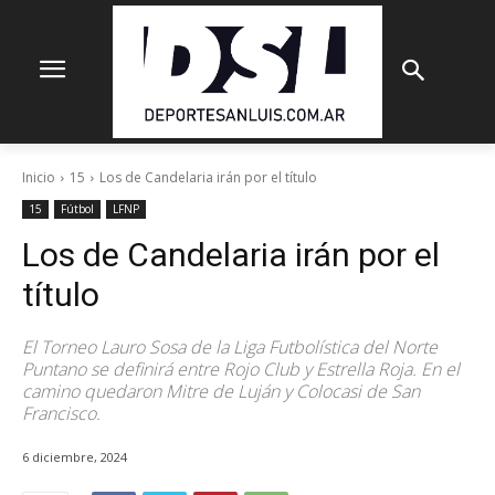
Inicio
15
Los de Candelaria irán por el título
15
Fútbol
LFNP
Los de Candelaria irán por el
título
El Torneo Lauro Sosa de la Liga Futbolística del Norte
Puntano se definirá entre Rojo Club y Estrella Roja. En el
camino quedaron Mitre de Luján y Colocasi de San
Francisco.
6 diciembre, 2024