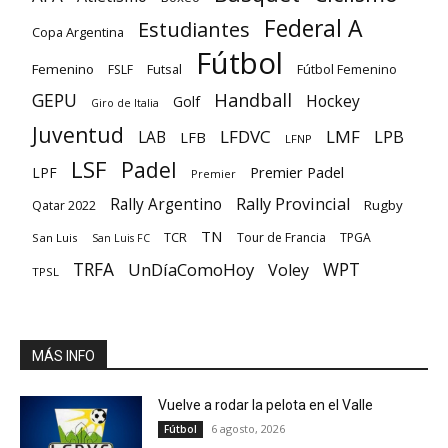
Federal A
Estudiantes
Copa Argentina
Fútbol
Femenino
Futsal
FSLF
Fútbol Femenino
GEPU
Handball
Hockey
Golf
Giro de Italia
Juventud
LFDVC
LMF
LPB
LAB
LFB
LFNP
LSF
Padel
Premier Padel
LPF
Premier
Rally Provincial
Rally Argentino
Rugby
Qatar 2022
TN
TCR
Tour de Francia
TPGA
San Luis
San Luis FC
TRFA
UnDíaComoHoy
WPT
Voley
TPSL
MÁS INFO
Vuelve a rodar la pelota en el Valle
6 agosto, 2026
Fútbol