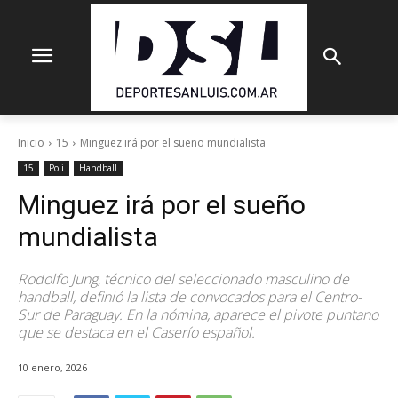
Inicio
15
Minguez irá por el sueño mundialista
15
Poli
Handball
Minguez irá por el sueño
mundialista
Rodolfo Jung, técnico del seleccionado masculino de
handball, definió la lista de convocados para el Centro-
Sur de Paraguay. En la nómina, aparece el pivote puntano
que se destaca en el Caserío español.
10 enero, 2026