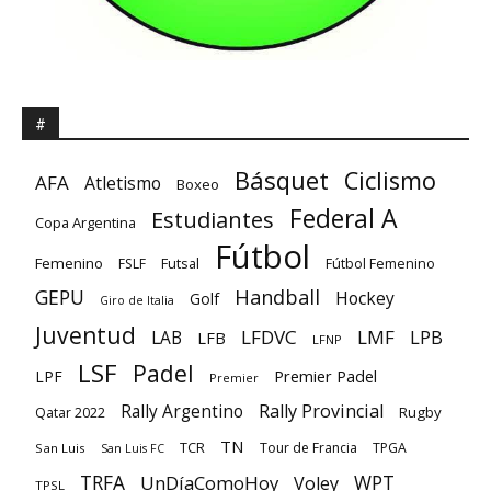
#
Básquet
Ciclismo
AFA
Atletismo
Boxeo
Federal A
Estudiantes
Copa Argentina
Fútbol
Femenino
Futsal
FSLF
Fútbol Femenino
GEPU
Handball
Hockey
Golf
Giro de Italia
Juventud
LFDVC
LMF
LPB
LAB
LFB
LFNP
LSF
Padel
Premier Padel
LPF
Premier
Rally Provincial
Rally Argentino
Rugby
Qatar 2022
TN
TCR
Tour de Francia
TPGA
San Luis
San Luis FC
TRFA
UnDíaComoHoy
WPT
Voley
TPSL