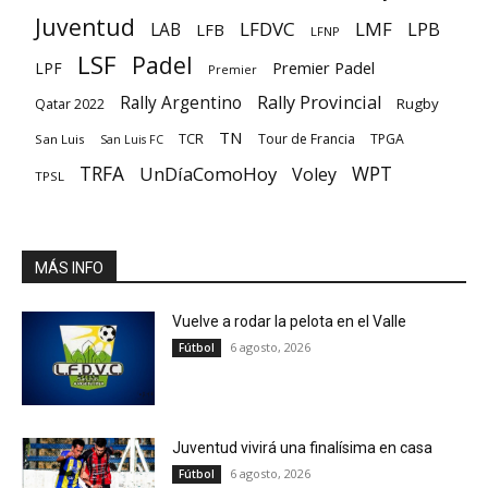
Juventud
LFDVC
LMF
LPB
LAB
LFB
LFNP
LSF
Padel
Premier Padel
LPF
Premier
Rally Provincial
Rally Argentino
Rugby
Qatar 2022
TN
TCR
Tour de Francia
TPGA
San Luis
San Luis FC
TRFA
UnDíaComoHoy
WPT
Voley
TPSL
MÁS INFO
Vuelve a rodar la pelota en el Valle
6 agosto, 2026
Fútbol
Juventud vivirá una finalísima en casa
6 agosto, 2026
Fútbol