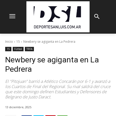
Inicio
15
Newbery se agiganta en La Pedrera
15
Fútbol
TRFA
Newbery se agiganta en La
Pedrera
El "Pitojuan" barrió a Atlético Concarán por 6-1 y avanzó a
los Cuartos de Final del Regional. Su rival saldrá del cruce
que este domingo definen Estudiantes y Defensores de
Belgrano de Justo Daract.
13 diciembre, 2025