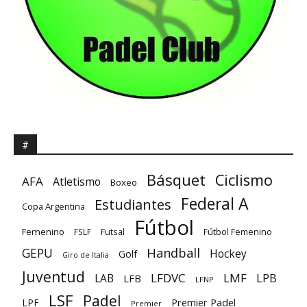
#
Básquet
Ciclismo
AFA
Atletismo
Boxeo
Federal A
Estudiantes
Copa Argentina
Fútbol
Femenino
Futsal
FSLF
Fútbol Femenino
GEPU
Handball
Hockey
Golf
Giro de Italia
Juventud
LFDVC
LMF
LPB
LAB
LFB
LFNP
LSF
Padel
Premier Padel
LPF
Premier