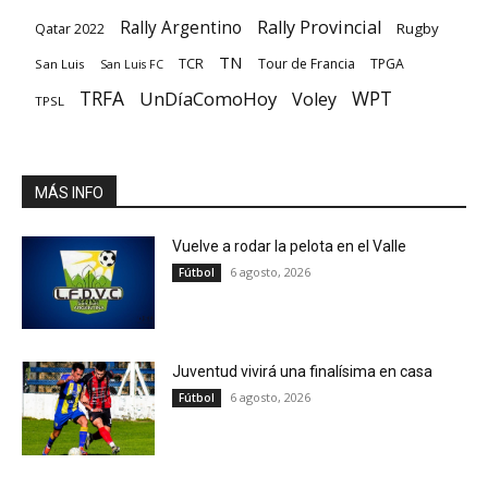
Rally Provincial
Rally Argentino
Rugby
Qatar 2022
TN
TCR
Tour de Francia
TPGA
San Luis
San Luis FC
TRFA
UnDíaComoHoy
WPT
Voley
TPSL
MÁS INFO
Vuelve a rodar la pelota en el Valle
6 agosto, 2026
Fútbol
Juventud vivirá una finalísima en casa
6 agosto, 2026
Fútbol