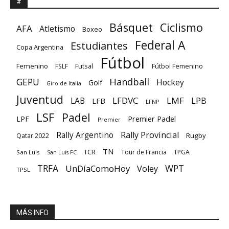
#
Básquet
Ciclismo
AFA
Atletismo
Boxeo
Federal A
Estudiantes
Copa Argentina
Fútbol
Femenino
Futsal
FSLF
Fútbol Femenino
GEPU
Handball
Hockey
Golf
Giro de Italia
Juventud
LFDVC
LMF
LPB
LAB
LFB
LFNP
LSF
Padel
Premier Padel
LPF
Premier
Rally Provincial
Rally Argentino
Rugby
Qatar 2022
TN
TCR
Tour de Francia
TPGA
San Luis
San Luis FC
TRFA
UnDíaComoHoy
WPT
Voley
TPSL
MÁS INFO