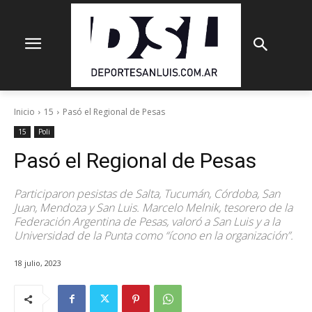
Inicio
15
Pasó el Regional de Pesas
15
Poli
Pasó el Regional de Pesas
Participaron pesistas de Salta, Tucumán, Córdoba, San
Juan, Mendoza y San Luis. Marcelo Melnik, tesorero de la
Federación Argentina de Pesas, valoró a San Luis y a la
Universidad de la Punta como “ícono en la organización”.
18 julio, 2023