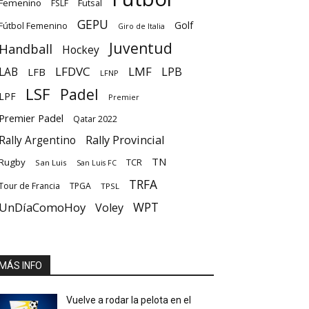
Femenino
Futsal
FSLF
GEPU
Golf
Fútbol Femenino
Giro de Italia
Juventud
Handball
Hockey
LFDVC
LMF
LPB
LAB
LFB
LFNP
LSF
Padel
LPF
Premier
Premier Padel
Qatar 2022
Rally Provincial
Rally Argentino
TN
Rugby
TCR
San Luis
San Luis FC
TRFA
Tour de Francia
TPGA
TPSL
UnDíaComoHoy
WPT
Voley
MÁS INFO
Vuelve a rodar la pelota en el