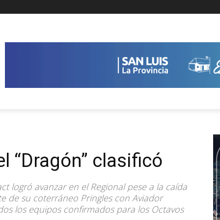
el “Dragón” clasificó
t logró avanzar en el Regional pese a la caída
te de su coterráneo Pringles con Aviador
dos los equipos confirmados para los Octavos