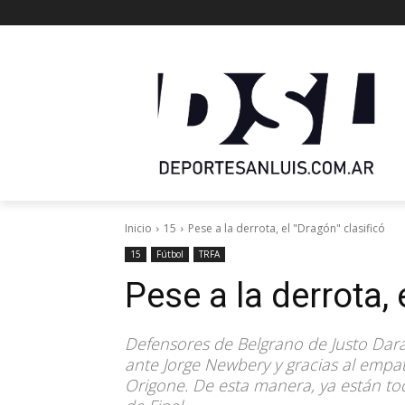
Inicio
15
Pese a la derrota, el "Dragón" clasificó
15
Fútbol
TRFA
Pese a la derrota, 
Defensores de Belgrano de Justo Darac
ante Jorge Newbery y gracias al empa
Origone. De esta manera, ya están to