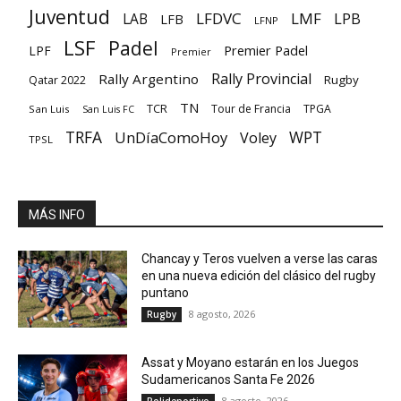
Juventud
LFDVC
LMF
LPB
LAB
LFB
LFNP
LSF
Padel
Premier Padel
LPF
Premier
Rally Provincial
Rally Argentino
Rugby
Qatar 2022
TN
TCR
Tour de Francia
TPGA
San Luis
San Luis FC
TRFA
UnDíaComoHoy
WPT
Voley
TPSL
MÁS INFO
Chancay y Teros vuelven a verse las caras
en una nueva edición del clásico del rugby
puntano
8 agosto, 2026
Rugby
Assat y Moyano estarán en los Juegos
Sudamericanos Santa Fe 2026
8 agosto, 2026