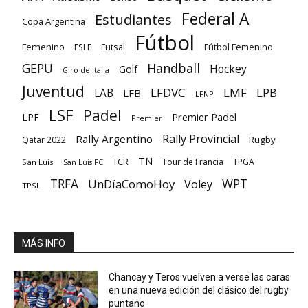
Federal A
Estudiantes
Copa Argentina
Fútbol
Femenino
Futsal
FSLF
Fútbol Femenino
GEPU
Handball
Hockey
Golf
Giro de Italia
Juventud
LFDVC
LMF
LPB
LAB
LFB
LFNP
LSF
Padel
Premier Padel
LPF
Premier
Rally Provincial
Rally Argentino
Rugby
Qatar 2022
TN
TCR
Tour de Francia
TPGA
San Luis
San Luis FC
TRFA
UnDíaComoHoy
WPT
Voley
TPSL
MÁS INFO
Chancay y Teros vuelven a verse las caras
en una nueva edición del clásico del rugby
puntano