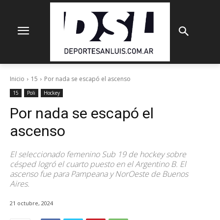
Inicio
15
Por nada se escapó el ascenso
15
Poli
Hockey
Por nada se escapó el
ascenso
El seleccionado femenino Sub 19 de hockey sobre
césped logró el cuarto puesto en el Argentino B. El
ascenso fue para Pampeana y NorOeste de Buenos
Aires.
21 octubre, 2024