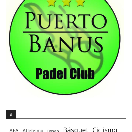
#
Básquet
Ciclismo
AFA
Atletismo
Boxeo