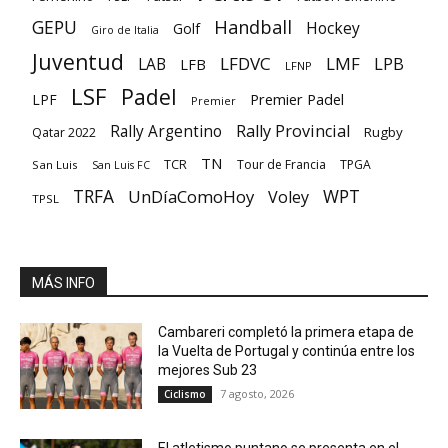
GEPU
Handball
Hockey
Golf
Giro de Italia
Juventud
LFDVC
LMF
LPB
LAB
LFB
LFNP
LSF
Padel
Premier Padel
LPF
Premier
Rally Provincial
Rally Argentino
Rugby
Qatar 2022
TN
TCR
Tour de Francia
TPGA
San Luis
San Luis FC
TRFA
UnDíaComoHoy
WPT
Voley
TPSL
MÁS INFO
Cambareri completó la primera etapa de
la Vuelta de Portugal y continúa entre los
mejores Sub 23
7 agosto, 2026
Ciclismo