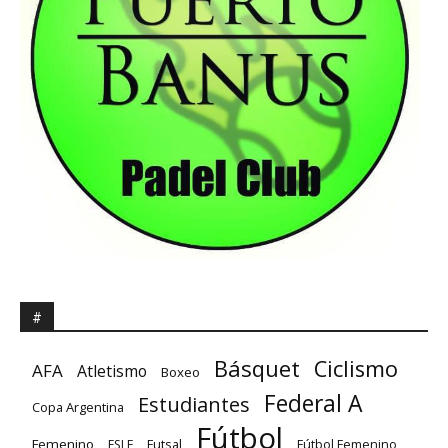
#
Básquet
Ciclismo
AFA
Atletismo
Boxeo
Federal A
Estudiantes
Copa Argentina
Fútbol
Femenino
Futsal
FSLF
Fútbol Femenino