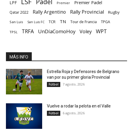
LSF
Padel
Premier Padel
LPF
Premier
Rally Provincial
Rally Argentino
Rugby
Qatar 2022
TN
TCR
Tour de Francia
TPGA
San Luis
San Luis FC
TRFA
UnDíaComoHoy
WPT
Voley
TPSL
MÁS INFO
Estrella Roja y Defensores de Belgrano
van por su primer gloria Provincial
7 agosto, 2026
Fútbol
Vuelve a rodar la pelota en el Valle
6 agosto, 2026
Fútbol