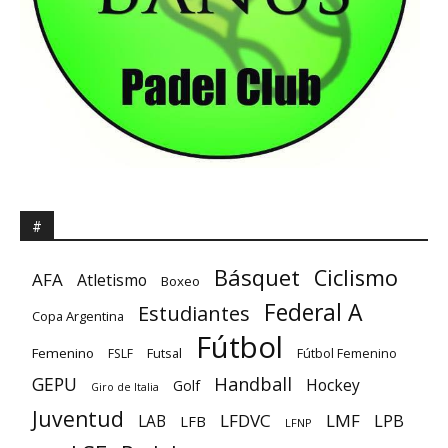
#
Básquet
Ciclismo
AFA
Atletismo
Boxeo
Federal A
Estudiantes
Copa Argentina
Fútbol
Femenino
Futsal
FSLF
Fútbol Femenino
GEPU
Handball
Hockey
Golf
Giro de Italia
Juventud
LFDVC
LMF
LPB
LAB
LFB
LFNP