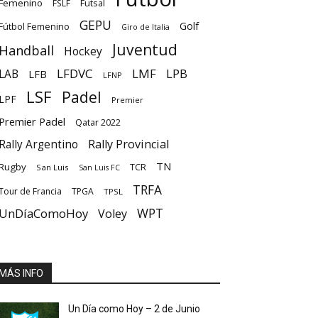
Femenino
Futsal
FSLF
GEPU
Golf
Fútbol Femenino
Giro de Italia
Juventud
Handball
Hockey
LFDVC
LMF
LPB
LAB
LFB
LFNP
LSF
Padel
LPF
Premier
Premier Padel
Qatar 2022
Rally Provincial
Rally Argentino
TN
Rugby
TCR
San Luis
San Luis FC
TRFA
Tour de Francia
TPGA
TPSL
UnDíaComoHoy
WPT
Voley
MÁS INFO
Un Día como Hoy – 2 de Junio