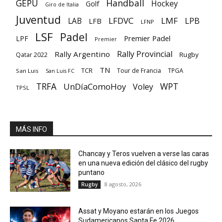
GEPU
Handball
Hockey
Golf
Giro de Italia
Juventud
LFDVC
LMF
LPB
LAB
LFB
LFNP
LSF
Padel
Premier Padel
LPF
Premier
Rally Provincial
Rally Argentino
Rugby
Qatar 2022
TN
TCR
Tour de Francia
TPGA
San Luis
San Luis FC
TRFA
UnDíaComoHoy
WPT
Voley
TPSL
MÁS INFO
Chancay y Teros vuelven a verse las caras
en una nueva edición del clásico del rugby
puntano
8 agosto, 2026
Rugby
Assat y Moyano estarán en los Juegos
Sudamericanos Santa Fe 2026