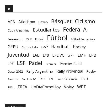
#
Básquet
Ciclismo
AFA
Atletismo
Boxeo
Federal A
Estudiantes
Copa Argentina
Fútbol
Femenino
Futsal
FSLF
Fútbol Femenino
GEPU
Handball
Hockey
Golf
Giro de Italia
Juventud
LFDVC
LMF
LPB
LAB
LFB
LFNP
LSF
Padel
Premier Padel
LPF
Premier
Rally Provincial
Rally Argentino
Rugby
Qatar 2022
TN
TCR
Tour de Francia
TPGA
San Luis
San Luis FC
TRFA
UnDíaComoHoy
WPT
Voley
TPSL