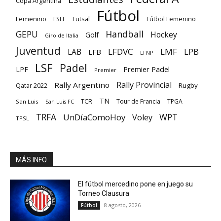
Copa Argentina
Fútbol
Femenino
Futsal
FSLF
Fútbol Femenino
GEPU
Handball
Hockey
Golf
Giro de Italia
Juventud
LFDVC
LMF
LPB
LAB
LFB
LFNP
LSF
Padel
Premier Padel
LPF
Premier
Rally Provincial
Rally Argentino
Rugby
Qatar 2022
TN
TCR
Tour de Francia
TPGA
San Luis
San Luis FC
TRFA
UnDíaComoHoy
WPT
Voley
TPSL
MÁS INFO
El fútbol mercedino pone en juego su
Torneo Clausura
8 agosto, 2026
Fútbol