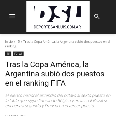
Inicio
15
Tras la Copa América, la Argentina subió dos puestos en el
ranking...
15
Fútbol
Tras la Copa América, la
Argentina subió dos puestos
en el ranking FIFA
El elenco nacional ascendió del octavo al sexto puesto en
la tabla que sigue liderando Bélgica y en la cual Brasil se
encuentra segundo y Francia en el tercer puesto.
12 agosto, 2021