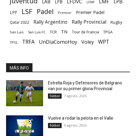
Juventud
LFDVC
LMF
LPB
LAB
LFB
LFNP
LSF
Padel
Premier Padel
LPF
Premier
Rally Provincial
Rally Argentino
Rugby
Qatar 2022
TN
TCR
Tour de Francia
TPGA
San Luis
San Luis FC
TRFA
UnDíaComoHoy
WPT
Voley
TPSL
MÁS INFO
Estrella Roja y Defensores de Belgrano
van por su primer gloria Provincial
7 agosto, 2026
Fútbol
Vuelve a rodar la pelota en el Valle
6 agosto, 2026
Fútbol