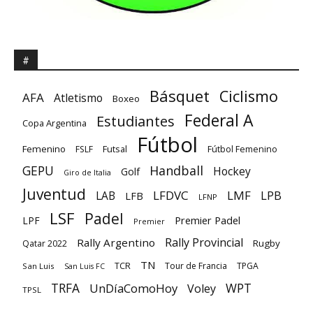
#
Básquet
Ciclismo
AFA
Atletismo
Boxeo
Federal A
Estudiantes
Copa Argentina
Fútbol
Femenino
Futsal
FSLF
Fútbol Femenino
GEPU
Handball
Hockey
Golf
Giro de Italia
Juventud
LFDVC
LMF
LPB
LAB
LFB
LFNP
LSF
Padel
Premier Padel
LPF
Premier
Rally Provincial
Rally Argentino
Rugby
Qatar 2022
TN
TCR
Tour de Francia
TPGA
San Luis
San Luis FC
TRFA
UnDíaComoHoy
WPT
Voley
TPSL