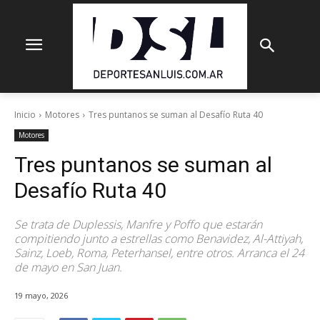
Inicio
Motores
Tres puntanos se suman al Desafío Ruta 40
Motores
Tres puntanos se suman al
Desafío Ruta 40
Se trata de Duplessis, Manfre y Poffo que estarán
compitiendo junto a estrellas como Benavidez, Al-Attiyah,
Sainz, Loeb, Roma, Peterhansel, entre otros. Arranca el 24
de mayo en San Juan.
19 mayo, 2026