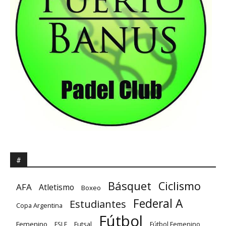
#
Básquet
Ciclismo
AFA
Atletismo
Boxeo
Federal A
Estudiantes
Copa Argentina
Fútbol
Femenino
Futsal
FSLF
Fútbol Femenino