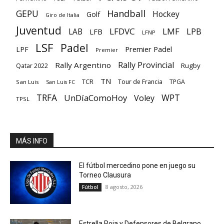
GEPU
Handball
Hockey
Golf
Giro de Italia
Juventud
LFDVC
LMF
LPB
LAB
LFB
LFNP
LSF
Padel
Premier Padel
LPF
Premier
Rally Provincial
Rally Argentino
Rugby
Qatar 2022
TN
TCR
Tour de Francia
TPGA
San Luis
San Luis FC
TRFA
UnDíaComoHoy
WPT
Voley
TPSL
MÁS INFO
El fútbol mercedino pone en juego su
Torneo Clausura
8 agosto, 2026
Fútbol
Estrella Roja y Defensores de Belgrano