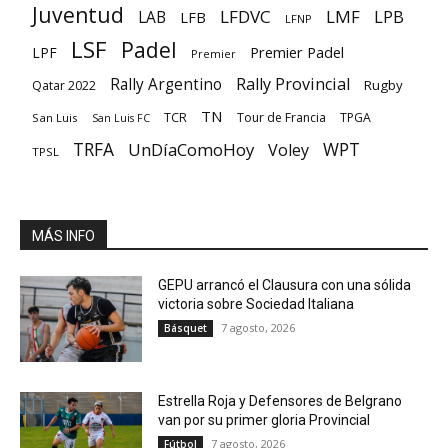
Juventud
LFDVC
LMF
LPB
LAB
LFB
LFNP
LSF
Padel
Premier Padel
LPF
Premier
Rally Provincial
Rally Argentino
Rugby
Qatar 2022
TN
TCR
Tour de Francia
TPGA
San Luis
San Luis FC
TRFA
UnDíaComoHoy
WPT
Voley
TPSL
MÁS INFO
GEPU arrancó el Clausura con una sólida
victoria sobre Sociedad Italiana
7 agosto, 2026
Básquet
Estrella Roja y Defensores de Belgrano
van por su primer gloria Provincial
7 agosto, 2026
Fútbol