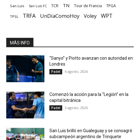
TN
TCR
Tour de Francia
TPGA
San Luis
San Luis FC
TRFA
UnDíaComoHoy
WPT
Voley
TPSL
MÁS INFO
“Sanyo” y Piotto avanzan con autoridad en
Londres
6 agosto, 2026
Padel
Comenzó la acción para la “Legión” en la
capital bitránica
5 agosto, 2026
Padel
San Luis brilló en Gualeguay y se consagró
subcampeón argentino de Trinquete