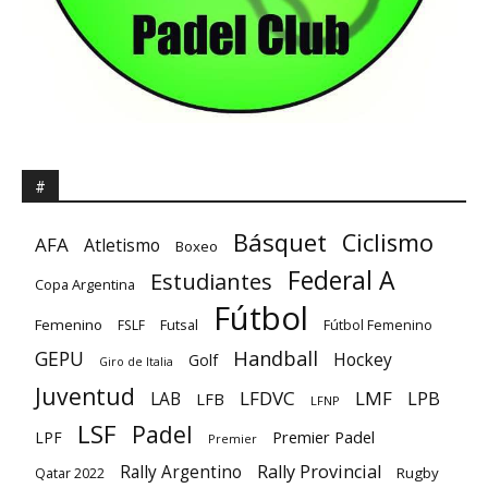
#
Básquet
Ciclismo
AFA
Atletismo
Boxeo
Federal A
Estudiantes
Copa Argentina
Fútbol
Femenino
Futsal
FSLF
Fútbol Femenino
GEPU
Handball
Hockey
Golf
Giro de Italia
Juventud
LFDVC
LMF
LPB
LAB
LFB
LFNP
LSF
Padel
Premier Padel
LPF
Premier
Rally Provincial
Rally Argentino
Rugby
Qatar 2022